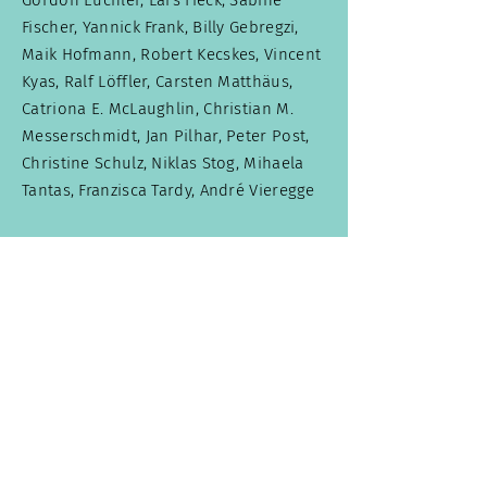
Gordon Euchler, Lars Fiëck, Sabine
Fischer, Yannick Frank, Billy Gebregzi,
Maik Hofmann, Robert Kecskes, Vincent
Kyas, Ralf Löffler, Carsten Matthäus,
Catriona E. McLaughlin, Christian M.
Messerschmidt, Jan Pilhar, Peter Post,
Christine Schulz, Niklas Stog, Mihaela
Tantas, Franzisca Tardy, André Vieregge
DFK - Die
Führungskräfte
»Wer sich mit dem Thema ernsthaft
befasst, wird hier seine Freude haben.«