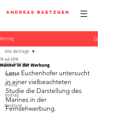
Andreas Baetzgen
Beitrag
Alle Beiträge
19. Juli 2018
Alle Beiträge
Männer in der Werbung
Lena Euchenhofer untersucht 
Studie
in einer vielbeachteten 
Presse
Studie die Darstellung des 
Vortrag
Mannes in der 
Beratung
Fernsehwerbung.  