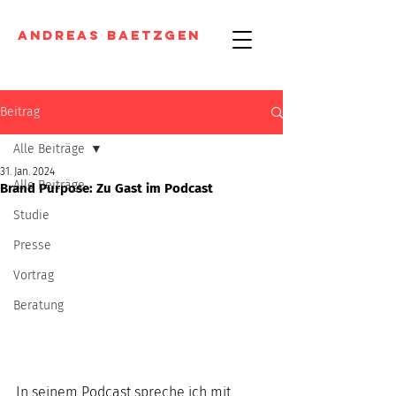
Andreas Baetzgen
Beitrag
Alle Beiträge
31. Jan. 2024
Alle Beiträge
Brand Purpose: Zu Gast im Podcast
Studie
Presse
Vortrag
Beratung
In seinem Podcast spreche ich mit 