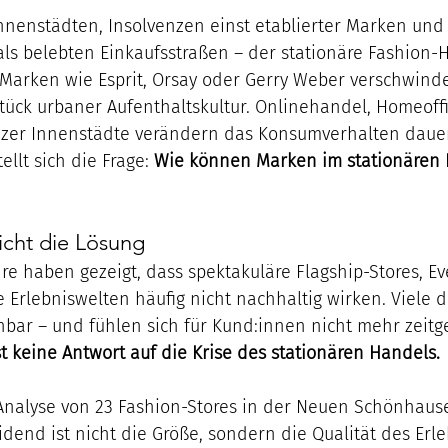
nnenstädten, Insolvenzen einst etablierter Marken und
ls belebten Einkaufsstraßen – der stationäre Fashion-H
Marken wie Esprit, Orsay oder Gerry Weber verschwinde
Stück urbaner Aufenthaltskultur. Onlinehandel, Homeoff
nzer Innenstädte verändern das Konsumverhalten dauer
ellt sich die Frage: 
Wie können Marken im stationären
icht die Lösung
e haben gezeigt, dass spektakuläre Flagship-Stores, Ev
 Erlebniswelten häufig nicht nachhaltig wirken. Viele d
chbar – und fühlen sich für Kund:innen nicht mehr zeit
st keine Antwort auf die Krise des stationären Handels.
alyse von 23 Fashion-Stores in der Neuen Schönhauser
eidend ist nicht die Größe, sondern die Qualität des Erle