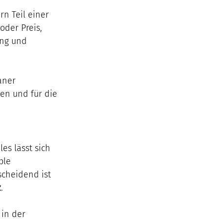
n Teil einer 
oder Preis, 
ung und 
aner 
ken und für die 
es lässt sich 
ble 
scheidend ist 
z
.
 in der 