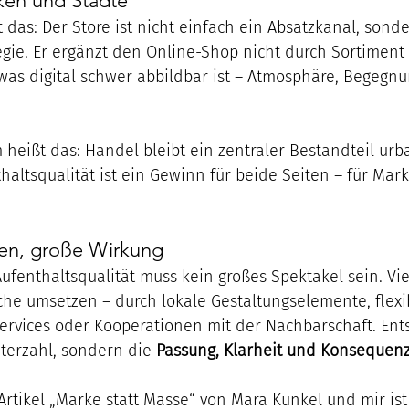
ken und Städte
das: Der Store ist nicht einfach ein Absatzkanal, sonder
gie. Er ergänzt den Online-Shop nicht durch Sortiment 
was digital schwer abbildbar ist – Atmosphäre, Begegn
heißt das: Handel bleibt ein zentraler Bestandteil urb
haltsqualität ist ein Gewinn für beide Seiten – für Mar
en, große Wirkung
Aufenthaltsqualität muss kein großes Spektakel sein. Viel
che umsetzen – durch lokale Gestaltungselemente, flexi
Services oder Kooperationen mit der Nachbarschaft. Ent
terzahl, sondern die 
Passung, Klarheit und Konsequen
Artikel „Marke statt Masse“ von Mara Kunkel und mir ist