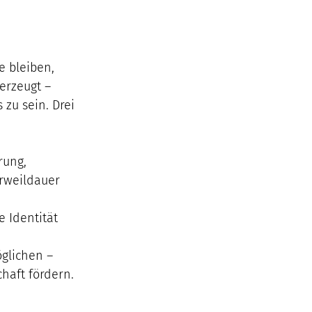
e bleiben, 
erzeugt – 
zu sein. Drei 
rung, 
erweildauer 
e Identität 
glichen – 
haft fördern.