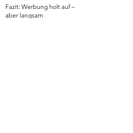
Fazit: Werbung holt auf – 
aber langsam
Die Branche bewegt sich in Richtung 
realistischere und vielfältigere 
Frauenbilder. Doch Vielfalt heißt mehr 
als jung und schön. Gerade ältere 
Frauen bleiben unterrepräsentiert, 
obwohl sie eine kaufkräftige und 
wachsende Zielgruppe sind.
Unternehmen, die hier neue Wege 
gehen, können doppelt punkten: Sie 
zeigen gesellschaftliche Verantwortung 
und sichern sich Wettbewerbsvorteile. 
Zusammenfassung der Studie als pdf 