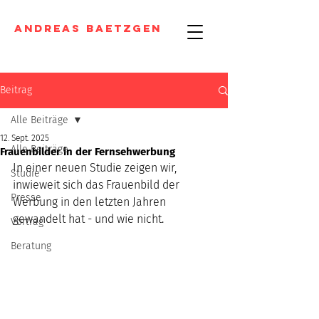
Andreas Baetzgen
Beitrag
Alle Beiträge
12. Sept. 2025
Alle Beiträge
Frauenbilder in der Fernsehwerbung
In einer neuen Studie zeigen wir, 
Studie
inwieweit sich das Frauenbild der 
Presse
Werbung in den letzten Jahren 
gewandelt hat - und wie nicht. 
Vortrag
Beratung