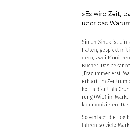
»Es wird Zeit, 
über das Warum
Simon Si­nek ist ein g
hal­ten, ge­spickt mit
dern, zwei Pio­nie­ren
Bü­cher. Das be­kann­t
„Frag im­mer erst: War
er­klärt: Im Zen­trum
ke. Es dient als Grund
rung (Wie) im Markt. 
kom­mu­ni­zie­ren. Das 
So ein­fach die Lo­gik
Jah­ren so vie­le Mar­k