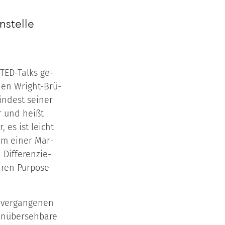
stelle 
n TED-Talks ge­
d den Wright-Brü­
in­dest sei­ner 
er und heißt 
, es ist leicht 
­um ei­ner Mar­
if­fe­ren­zie­
ren Pur­po­se 
ver­gan­ge­nen 
n­über­seh­ba­re 