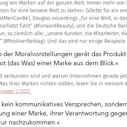
ö­hung von Mar­ken auf der gan­zen Welt. Im­mer mehr von 
­ten für eine bes­se­re Welt zu ste­hen: Gil­let­te für ein ema
t­Men­Can­Be), Dou­glas neu­er­dings „für eine Welt, in der
e­schätzt fühlt“ (#For­ward­Be­au­ty), und die Deut­sche Ban
nun, so ziem­lich alle: „un­se­re Kun­den, die Mit­ar­bei­ter, d
(#Po­si­ti­ve­r­Bei­trag). Und das sind nur ei­ni­ge Bei­spie­le.
der Moralvorstellungen gerät das Produkt
t (das Was) einer Marke aus dem Blick.« 
it verbunden sind und warum Unternehmen gerade jet
as ihrer Marken richten sollten, lesen Sie in meinem
nager 2/2021 
t kein kommunikatives Versprechen, sondern
tung einer Marke, ihrer Verantwortung gege
tur nachzukommen.«