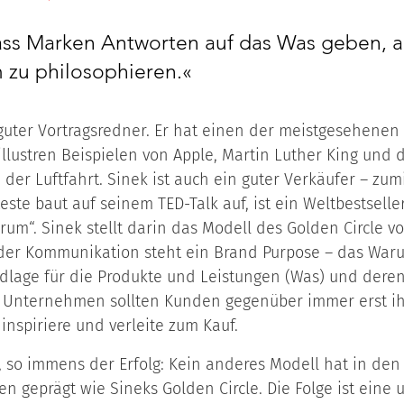
dass Marken Antworten auf das Was geben, an
 zu philosophieren.«
u­ter Vor­trags­red­ner. Er hat ei­nen der meist­ge­se­he­ne
 il­lus­tren Bei­spie­len von App­le, Mar­tin Lu­ther King un
 der Luft­fahrt. Si­nek ist auch ein gu­ter Ver­käu­fer – zu­m
es­te baut auf sei­nem TED-Talk auf, ist ein Welt­best­sel­l
­um“. Si­nek stellt dar­in das Mo­dell des Gol­den Cir­cle vor
 der Kom­mu­ni­ka­ti­on steht ein Brand Pur­po­se – das War
­la­ge für die Pro­duk­te und Leis­tun­gen (Was) und de­ren D
Un­ter­neh­men soll­ten Kun­den ge­gen­über im­mer erst ih­
in­spi­rie­re und ver­lei­te zum Kauf.
, so im­mens der Er­folg: Kein an­de­res Mo­dell hat in den 
en ge­prägt wie Si­neks Gol­den Cir­cle. Die Fol­ge ist eine u