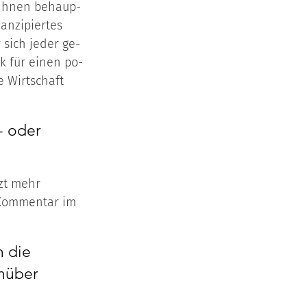
ih­nen be­haup­
n­zi­pier­tes 
 sich je­der ge­
k für ei­nen po­
ie Wirt­schaft 
- oder 
zt mehr 
 Kommentar im
 die 
nüber 