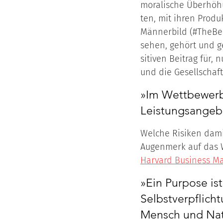
mo­ra­li­sche Über­h
ten, mit ih­ren Pro­duk
Män­ner­bild (#The­Bes
se­hen, ge­hört und g
si­ti­ven Bei­trag für, 
und die Ge­sell­schaft“ 
»Im Wettbewerb 
Leistungsangebo
Welche Risiken dam
Augenmerk auf das W
Harvard Business Ma
»Ein Purpose is
Selbstverpflich
Mensch und Na