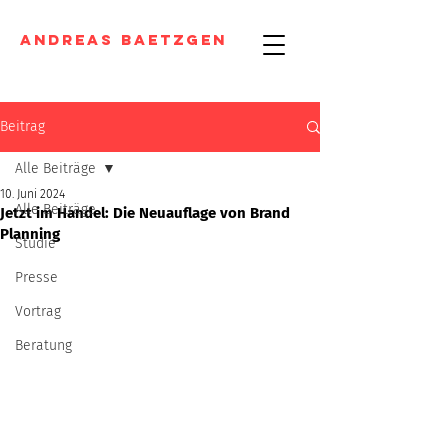
Andreas Baetzgen
Beitrag
Alle Beiträge
10. Juni 2024
Alle Beiträge
Jetzt im Handel: Die Neuauflage von Brand
Planning
Studie
Presse
Vortrag
Beratung