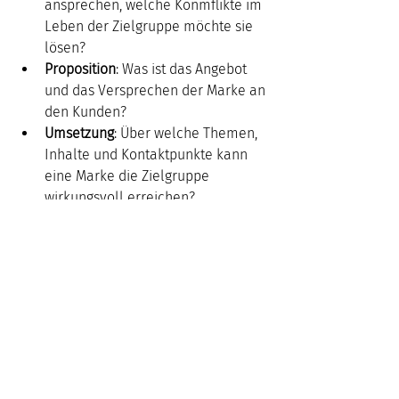
ansprechen, welche Konmflikte im 
Leben der Zielgruppe möchte sie 
lösen? 
Proposition
: Was ist das Angebot 
und das Versprechen der Marke an 
den Kunden?
Umsetzung
: Über welche Themen, 
Inhalte und Kontaktpunkte kann 
eine Marke die Zielgruppe 
wirkungsvoll erreichen?
Kontrolle
: Auf Grundlage welcher 
Daten, Erfolgsfaktoren und Tools 
kann Erfolg gesteuert und 
gemessen werden? 
Mehr Informationen zum 
Buch